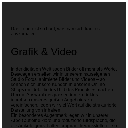
Das Leben ist so bunt, wie man sich traut es
auszumalen …
Grafik & Video
In der digitalen Welt sagen Bilder oft mehr als Worte.
Deswegen erstellen wir in unserem hauseigenen
Studio Fotos, animierte Bilder und Videos – so
können sich unsere Kunden in unseren Online-
Shops ein detailliertes Bild des Produktes machen.
Um die Auswahl des passenden Produktes
innerhalb unseres großen Angebotes zu
vereinfachen, legen wir viel Wert auf die strukturierte
Darstellung von Inhalten.
Ein besonderes Augenmerk legen wir in unserer
Arbeit auf eine klare und reduzierte Bildsprache, die
die Artikeleigenschaften prägnant herausstellen – so