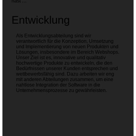
hast …
Entwicklung
Als Entwicklungsabteilung sind wir
verantwortlich für die Konzeption, Umsetzung
und Implementierung von neuen Produkten und
Lösungen, insbesondere im Bereich Webshops.
Unser Ziel ist es, innovative und qualitativ
hochwertige Produkte zu entwickeln, die den
Bedürfnissen unserer Kunden entsprechen und
wettbewerbsfähig sind. Dazu arbeiten wir eng
mit anderen Abteilungen zusammen, um eine
nahtlose Integration der Software in die
Unternehmensprozesse zu gewährleisten.