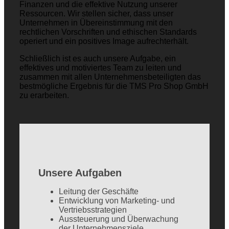
Finanzen und die effektive Nutzung unserer
Ressourcen. Wir stellen sicher, dass unser
Unternehmen in Übereinstimmung mit den
rechtlichen Vorschriften und ethischen Standards
operiert und ein positives Image aufrechterhält.
Schließlich ist es auch unsere Aufgabe, ein
effektives und motiviertes Team zu leiten und
zusammen mit allen Unternehmensbeteiligten das
bestmögliche Ergebnis für die TMS Pro Shop GmbH
zu erarbeiten.
Unsere Aufgaben
Leitung der Geschäfte
Entwicklung von Marketing- und
Vertriebsstrategien
Aussteuerung und Überwachung
der Unternehmensziele