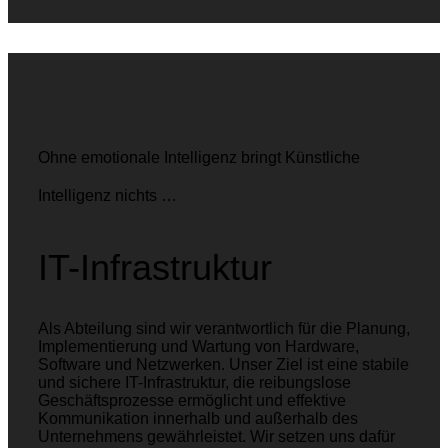
Ohne emotionale Intelligenz bringt Künstliche
Intelligenz nichts …
IT-Infrastruktur
Als Abteilung sind wir verantwortlich für die Planung,
Implementierung und Wartung von Hardware,
Software und Netzwerken. Unser Ziel ist eine stabile
und sichere IT-Infrastruktur, die reibungslose
Geschäftsprozesse ermöglicht und effektive
Kommunikation innerhalb und außerhalb des
Unternehmens gewährleistet. Wir setzen uns dafür