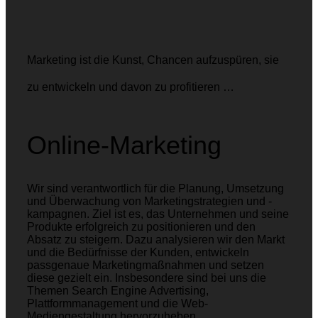
Marketing ist die Kunst, Chancen aufzuspüren, sie
zu entwickeln und davon zu profitieren …
Online-Marketing
Wir sind verantwortlich für die Planung, Umsetzung
und Überwachung von Marketingstrategien und -
kampagnen. Ziel ist es, das Unternehmen und seine
Produkte erfolgreich zu positionieren und den
Absatz zu steigern. Dazu analysieren wir den Markt
und die Bedürfnisse der Kunden, entwickeln
passgenaue Marketingmaßnahmen und setzen
diese gezielt ein. Insbesondere sind bei uns die
Themen Search Engine Advertising,
Plattformmanagement und die Web-
Mediengestaltung hervorzuheben.