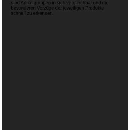
sind Artikelgruppen in sich vergleichbar und die
besonderen Vorzüge der jeweiligen Produkte
schnell zu erkennen.