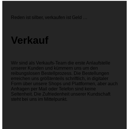
Reden ist silber, verkaufen ist Geld …
Verkauf
Wir sind als Verkaufs-Team die erste Anlaufstelle
unserer Kunden und kümmern uns um den
reibungslosen Bestellprozess. Die Bestellungen
erreichen uns größtenteils schriftlich, in digitaler
Form über unsere Shops und Plattformen, aber auch
Anfragen per Mail oder Telefon sind keine
Seltenheit. Die Zufriedenheit unserer Kundschaft
steht bei uns im Mittelpunkt.