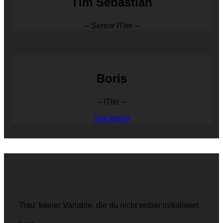
Tim Sebastian
– Senior ITler –
Boris
– ITler –
Steckbrief
Trau‘ keiner Variable, die du nicht selber initialisiert