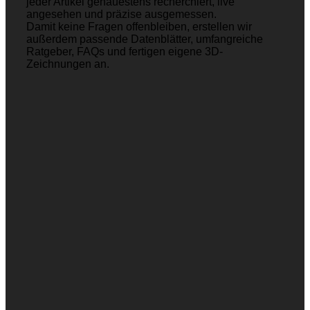
jeder Artikel genauestens recherchiert, live
angesehen und präzise ausgemessen.
Damit keine Fragen offenbleiben, erstellen wir
außerdem passende Datenblätter, umfangreiche
Ratgeber, FAQs und fertigen eigene 3D-
Zeichnungen an.