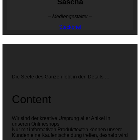
Sascha
– Mediengestalter –
Steckbrief
Die Seele des Ganzen lebt in den Details …
Content
Wir sind der kreative Ursprung aller Artikel in
unseren Onlineshops.
Nur mit informativen Produkttexten können unsere
Kunden eine Kaufentscheidung treffen, deshalb wird