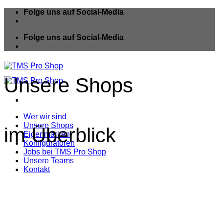
Zum
Folge uns auf Social-Media
Inhalt
springen
Folge uns auf Social-Media
Unsere Shops
Wer wir sind
Unsere Shops
im Überblick
Eigenmarken
Konfiguratoren
Jobs bei TMS Pro Shop
Unsere Teams
Kontakt