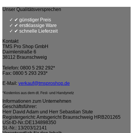
Unser Qualitätsversprechen
✔ günstiger Preis
✔ erstklassige Ware
✔ schnelle Lieferzeit
Kontakt
TMS Pro Shop GmbH
Daimlerstraße 6
38112 Braunschweig
Telefon: 0800 5 292 292*
Fax: 0800 5 293 293*
E-Mail:
verkauf@tmsproshop.de
*Kostenlos aus dem dt. Fest- und Handynetz
Informationen zum Unternehmen
Geschäftsführer:
Herr David Adam und Herr Sebastian Stute
Registergericht: Amtsgericht Braunschweig HRB201265
USt-ID-Nr.:DE134898350
St.-Nr.: 13/203/12141