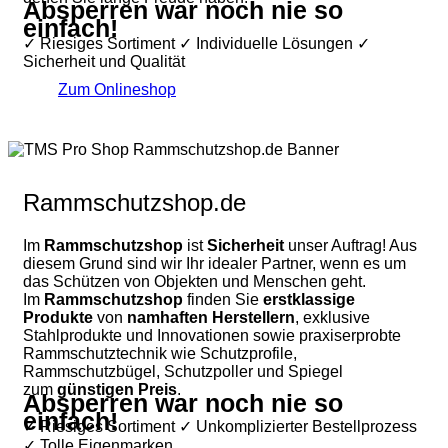
Absperren war noch nie so
einfach!
✓ Riesiges Sortiment ✓ Individuelle Lösungen ✓
Sicherheit und Qualität
Zum Onlineshop
Rammschutzshop.de
Im
Rammschutzshop
ist
Sicherheit
unser Auftrag! Aus
diesem Grund sind wir Ihr idealer Partner, wenn es um
das Schützen von Objekten und Menschen geht.
Im
Rammschutzshop
finden Sie
erstklassige
Produkte
von
namhaften Herstellern
, exklusive
Stahlprodukte und Innovationen sowie praxiserprobte
Rammschutztechnik wie Schutzprofile,
Rammschutzbügel, Schutzpoller und Spiegel
zum
günstigen Preis
.
Absperren war noch nie so
einfach!
✓ Riesiges Sortiment ✓ Unkomplizierter Bestellprozess
✓ Tolle Eigenmarken