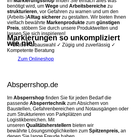
Im
Markierungsshop
finden Sie einfach alles was
benötigt wird, um
Wege
und
Arbeitsbereiche
zu
strukturieren
, vor Gefahren zu warnen und um den
(Arbeits-)
Alltag
sicherer
zu gestalten. Wir bieten Ihnen
vielfach bewährte
Markenprodukte
zum
günstigen
Preis
, stöbern Sie durch unsere Produktwelten und
lassen Sie sich inspirieren!
Markierungen so unkompliziert
wie nie!
✓ Große Farbauswahl ✓ Zügig und zuverlässig ✓
Kompetente Beratung
Zum Onlineshop
Absperrshop.de
Im
Absperrshop
finden Sie für jeden Bedarf die
passende
Absperrtechnik
zum Absichern von
Baustellen, Gefahrenbereichen und Notausgängen oder
zum Strukturieren von Parkplätzen und
Logistikbereichen. Mit
unseren
Qualitätsherstellern
bieten wir
bewährte Lösungsmöglichkeiten zum
Spitzenpreis,
an
denen Sie lange Freude haben.